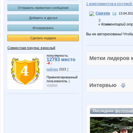
1 комплиментов в гостевой 
Отправить приватное сообщение
Clairette
13.04.201
Добавить в друзья
:)
« Комментарий отре
Игнорировать
Вы не авторизованы! Чтоб
Сделать подарок
Совместная покупка: взрослый
популярность:
Метки лидеров
12793 место
-4 ↓
рейтинг
2113
?
Привилегированный
пользователь
4
Интервью
уровня
Последние
фотогра