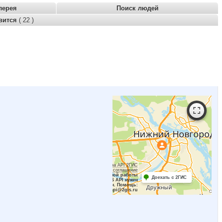
лерея
Поиск людей
вится
( 22 )
Работает на API 2ГИС
Лицензионное соглашение
Для корректной работы
Доехать с 2ГИС
Raster JS API нужен
ключ. Помощь:
api@2gis.ru