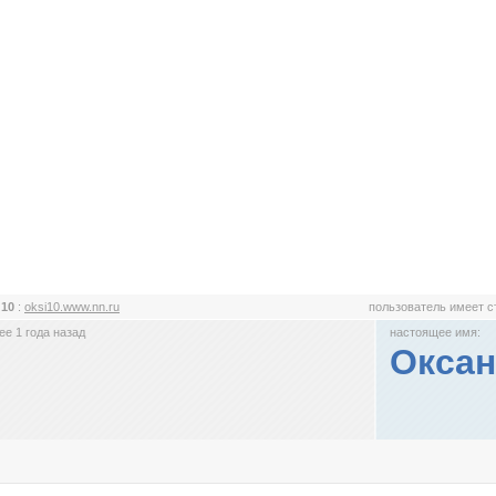
и10
:
oksi10.www.nn.ru
пользователь имеет 
е 1 года назад
настоящее имя:
Оксан