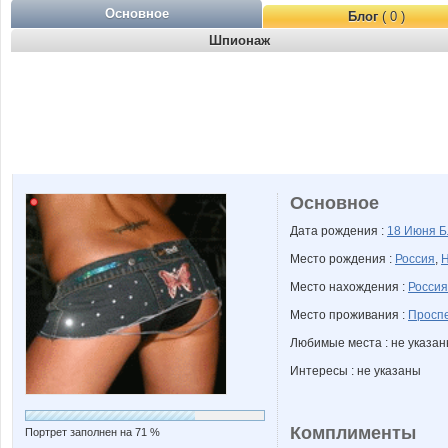
Основное
Блог
( 0 )
Шпионаж
Основное
Дата рождения :
18 Июня
Б
Место рождения :
Россия
,
Н
Место нахождения :
Россия
Место проживания :
Проспе
Любимые места : не указа
Интересы : не указаны
Комплименты
Портрет заполнен на 71 %